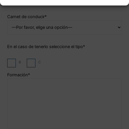
Carnet de conducir*
En el caso de tenerlo seleccione el tipo*
B
C
Formación*