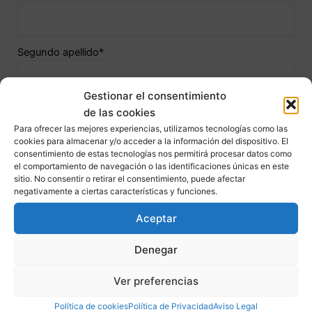
continue.
Segundo apellido*
Gestionar el consentimiento
Teléfono
de las cookies
Para ofrecer las mejores experiencias, utilizamos tecnologías como las
cookies para almacenar y/o acceder a la información del dispositivo. El
consentimiento de estas tecnologías nos permitirá procesar datos como
el comportamiento de navegación o las identificaciones únicas en este
Correo electrónico*
sitio. No consentir o retirar el consentimiento, puede afectar
negativamente a ciertas características y funciones.
Aceptar
Localidad de residencia*
Denegar
Ver preferencias
Fecha de nacimiento*
Política de cookies
Política de Privacidad
Aviso Legal